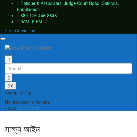
Rafique & Associates, Judge Court Road, Satkhira,
Bangladesh
880-176-446-3848
9AM -5 PM
Free Consulting
Toggle
navigation
0
Shopping Cart
No products in the cart.
৳
0.00
Go to Shop
সাক্ষ্য আইন