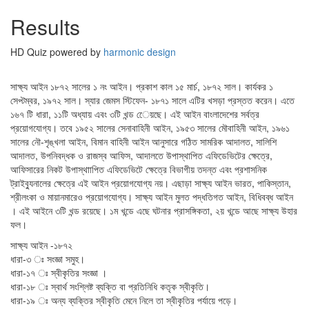
Results
HD Quiz powered by
harmonic design
সাক্ষ্য আইন ১৮৭২ সালের ১ নং আইন। প্রকাশ কাল ১৫ মার্চ, ১৮৭২ সাল। কার্যকর ১
সেপ্টম্বর, ১৯৭২ সাল। স্যার জেমস স্টিফেন- ১৮৭১ সালে এটির খসড়া প্রস্তত করেন। এতে
১৬৭ টি ধারা, ১১টি অধ্যায় এবং ৩টি খন্ড েেয়ছে। এই আইন বাংলাদেশের সর্বত্র
প্রয়োগযোগ্য। তবে ১৯৫২ সালের সেনাবাহিনী আইন, ১৯৫৩ সালের মৌবাহিনী আইন, ১৯৬১
সালের নৌ-শৃঙ্খলা আইন, বিমান বাহিনী আইন আনুসারে গঠিত সামরিক আদালত, সালিশি
আদালত, উপনিবদ্ধক ও রাজস্ব আফিস, আদালতে উপাস্থাপিত এফিডেভিটের ক্ষেত্রে,
আফিসারের নিকট উপাস্থাাপিত এফিডেভিটে ক্ষেত্রে বিভাগীয় তদন্ত এবং প্রশাসনিক
ট্রাইব্যুনালের ক্ষেত্রে এই আইন প্রয়োগযোগ্য নয়। এছাড়া সাক্ষ্য আইন ভারত, পাকিস্তান,
শ্রীলংকা ও মায়ানমারেও প্রয়োগযোগ্য। সাক্ষ্য আইন মুলত পদ্ধতিগত আইন, বিধিবব্ধ আইন
। এই আইনে ৩টি খন্ড রয়েছে। ১ম খন্ডে এছে ঘটনার প্রাসঙ্গিকতা, ২য় খন্ডে আছে সাক্ষ্য উহার
ফল।
সাক্ষ্য আইন -১৮৭২
ধারা-৩ ঃ সংজ্ঞা সমুহ।
ধারা-১৭ ঃ স্বীকৃতির সংজ্ঞা ।
ধারা-১৮ ঃ স্বার্থ সংশ্লিষ্ট ব্যক্তি বা প্রতিনিধি কতৃক স্বীকৃতি।
ধারা-১৯ ঃ অন্য ব্যক্তির স্বীকৃতি মেনে নিলে তা স্বীকৃতির পর্যায়ে পড়ে।